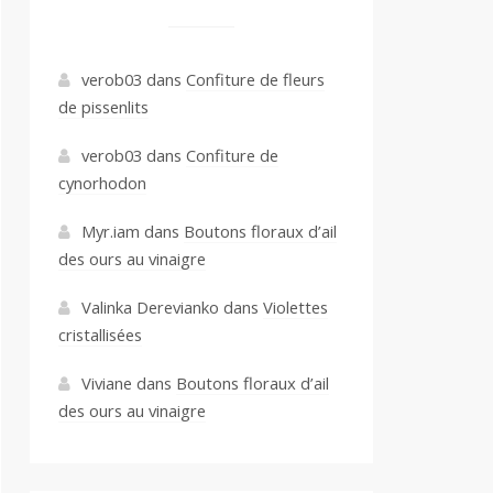
verob03
dans
Confiture de fleurs
de pissenlits
verob03
dans
Confiture de
cynorhodon
Myr.iam
dans
Boutons floraux d’ail
des ours au vinaigre
Valinka Derevianko
dans
Violettes
cristallisées
Viviane
dans
Boutons floraux d’ail
des ours au vinaigre