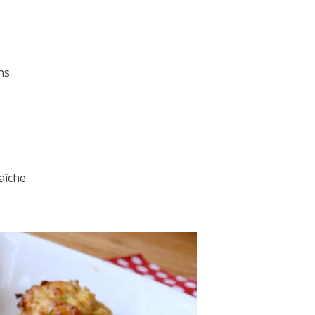
ns
raîche