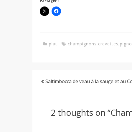
Partager :
plat
champignons
,
crevettes
,
pigno
Saltimbocca de veau à la sauge et au 
2 thoughts on “
Champ