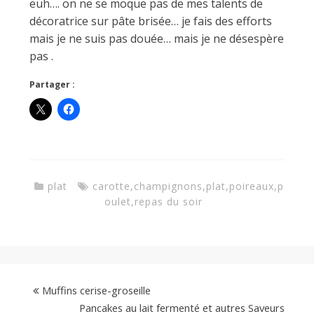
euh…. on ne se moque pas de mes talents de
décoratrice sur pâte brisée… je fais des efforts
mais je ne suis pas douée… mais je ne désespère
pas .
Partager :
plat
carotte
,
champignons
,
plat
,
poireaux
,
p
oulet
,
repas du soir
Muffins cerise-groseille
Pancakes au lait fermenté et autres Saveurs