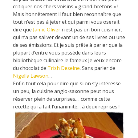
d
critiquer nos chers voisins « grand-bretons » !
Mais honnêtement il faut bien reconnaître que
e
tout n’est pas à jeter et qui parmi vous oserait
dire que
Jamie Oliver
n’est pas un bon cuisinier,
d
qui n’a pas saliver devant un de ses livres ou une
de ses émissions. Et je suis prête à parier que la
plupart d’entre vous possède dans leurs
e
bibliothèque culinaire le fameux Je veux encore
du chocolat de
Trish Deseine
. Sans parler de
Nigella Lawson
…
M
Enfin tout cela pour dire que si on s’y intéresse
un peu, la cuisine anglo-saxonne peut nous
i
réserver plein de surprises…. comme cette
recette qui a fait l’unanimité… à deux reprises !
l