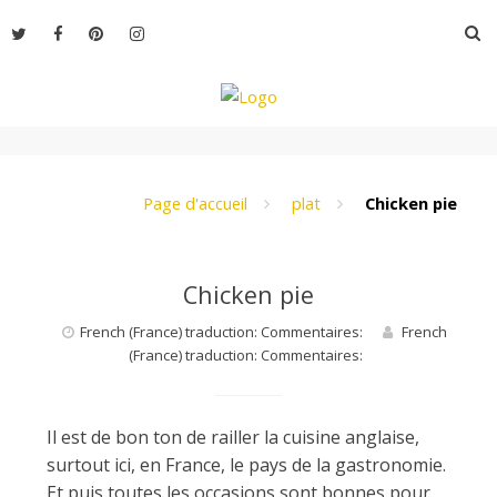
Aller
R
au
contenu
L
e
Page d'accueil
plat
Chicken pie
M
Chicken pie
French (France) traduction: Commentaires:
French
o
(France) traduction: Commentaires:
n
Il est de bon ton de railler la cuisine anglaise,
surtout ici, en France, le pays de la gastronomie.
Et puis toutes les occasions sont bonnes pour