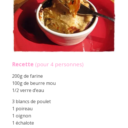
a
n
Recette
(pour 4 personnes)
200g de farine
100g de beurre mou
1/2 verre d’eau
3 blancs de poulet
1 poireau
1 oignon
1 échalote