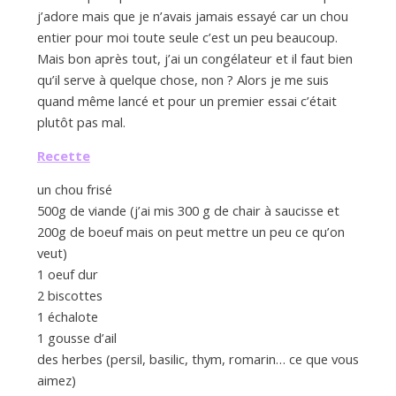
d
j’adore mais que je n’avais jamais essayé car un chou
entier pour moi toute seule c’est un peu beaucoup.
e
Mais bon après tout, j’ai un congélateur et il faut bien
qu’il serve à quelque chose, non ? Alors je me suis
quand même lancé et pour un premier essai c’était
d
plutôt pas mal.
Recette
e
un chou frisé
500g de viande (j’ai mis 300 g de chair à saucisse et
M
200g de boeuf mais on peut mettre un peu ce qu’on
veut)
1 oeuf dur
i
2 biscottes
1 échalote
l
1 gousse d’ail
des herbes (persil, basilic, thym, romarin… ce que vous
aimez)