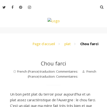
Aller
R
au
contenu
L
e
Page d'accueil
plat
Chou farci
M
Chou farci
French (France) traduction: Commentaires:
French
o
(France) traduction: Commentaires:
n
Un bon petit plat du terroir pour aujourd’hui et un
plat assez caractéristique de l’Auvergne : le chou farci.
C’est un plat que ma mère fait très très bien et que