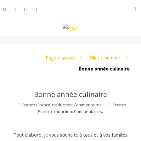
Aller
R
au
contenu
L
e
Page d'accueil
Billet d'humeur
Bonne année culinaire
M
Bonne année culinaire
o
French (France) traduction: Commentaires:
French
(France) traduction: Commentaires:
n
Tout d’abord, je vous souhaite à tous et à vos familles