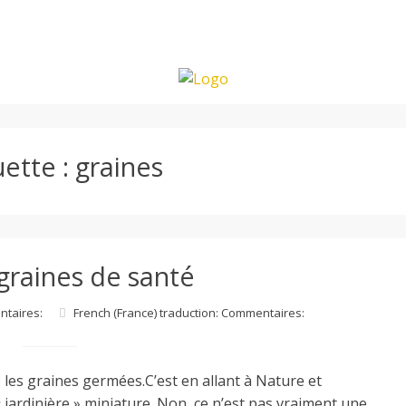
uette :
graines
 graines de santé
ntaires:
French (France) traduction: Commentaires:
les graines germées.C’est en allant à Nature et
 jardinière » miniature. Non, ce n’est pas vraiment une