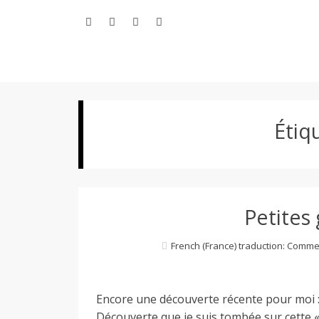
Aller
au
contenu
L
Étiq
e
M
Petites
o
French (France) traduction: Comme
n
Encore une découverte récente pour moi : 
Découverte que je suis tombée sur cette «