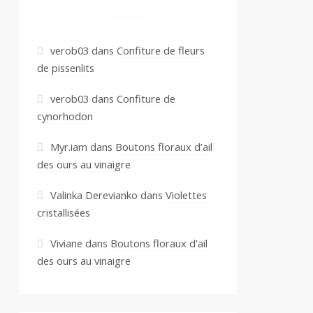
verob03
dans
Confiture de fleurs
de pissenlits
verob03
dans
Confiture de
cynorhodon
Myr.iam
dans
Boutons floraux d’ail
des ours au vinaigre
Valinka Derevianko
dans
Violettes
cristallisées
Viviane
dans
Boutons floraux d’ail
des ours au vinaigre