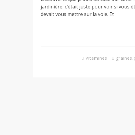
d
jardinière, c’était juste pour voir si vous 
devait vous mettre sur la voie. Et
e
d
Vitamines
graines
,
e
M
i
l