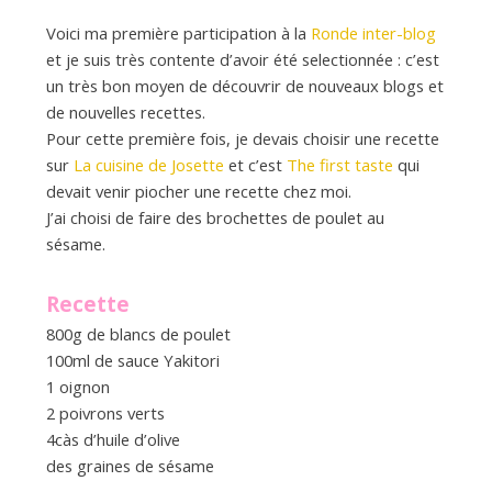
d
Voici ma première participation à la
Ronde inter-blog
et je suis très contente d’avoir été selectionnée : c’est
e
un très bon moyen de découvrir de nouveaux blogs et
de nouvelles recettes.
d
Pour cette première fois, je devais choisir une recette
sur
La cuisine de Josette
et c’est
The first taste
qui
devait venir piocher une recette chez moi.
e
J’ai choisi de faire des brochettes de poulet au
sésame.
M
Recette
800g de blancs de poulet
i
100ml de sauce Yakitori
1 oignon
l
2 poivrons verts
4càs d’huile d’olive
des graines de sésame