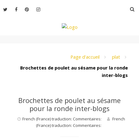
Aller
R
au
contenu
L
e
Page d'accueil
plat
Brochettes de poulet au sésame pour la ronde
inter-blogs
M
o
Brochettes de poulet au sésame
pour la ronde inter-blogs
n
French (France) traduction: Commentaires:
French
(France) traduction: Commentaires: