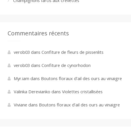
Champignons farcis aux crevettes
Commentaires récents
verob03
dans
Confiture de fleurs de pissenlits
verob03
dans
Confiture de cynorhodon
Myr.iam
dans
Boutons floraux d’ail des ours au vinaigre
Valinka Derevianko
dans
Violettes cristallisées
Viviane
dans
Boutons floraux d’ail des ours au vinaigre