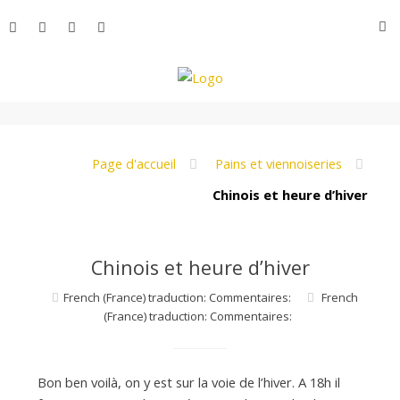
Aller
R
au
contenu
L
e
Page d'accueil
Pains et viennoiseries
Chinois et heure d’hiver
M
Chinois et heure d’hiver
o
French (France) traduction: Commentaires:
French
(France) traduction: Commentaires:
n
Bon ben voilà, on y est sur la voie de l’hiver. A 18h il