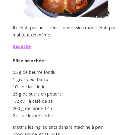
a
n
Il n’était pas aussi réussi que le sien mais il était pas
mal tout de même.
Recette
Pâte briochée :
55 g de beurre fondu
1 gros oeuf battu
10cl de lait tiède
25 g de sucre en poudre
1/2 cuil. à café de sel
260 g de farine T45
2 cc de levure sèche
Mettre les ingrédients dans la machine à pain
programme PATE SEULE.