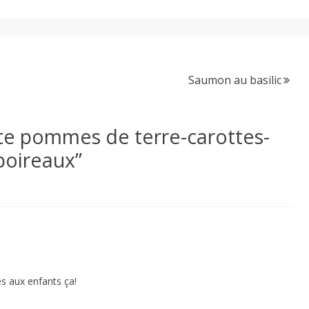
Saumon au basilic
te pommes de terre-carottes-
poireaux
”
s aux enfants ça!