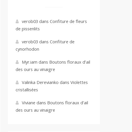
verob03
dans
Confiture de fleurs
de pissenlits
verob03
dans
Confiture de
cynorhodon
Myr.iam
dans
Boutons floraux d’ail
des ours au vinaigre
Valinka Derevianko
dans
Violettes
cristallisées
Viviane
dans
Boutons floraux d’ail
des ours au vinaigre