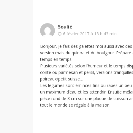
Soulié
6 février 2017 à 13 h 43 min
Bonjour, je fais des galettes moi aussi avec d
version mais du quinoa et du boulgour. Préparé a
temps en temps.
Plusieurs variétés selon l’humeur et le temps di
conté ou parmesan et persil, versions tranquilles
poireaux/petit suisse…
Les légumes sont émincés fins ou rapés un peu g
un maximum d’eau et les attendrir. Ensuite méla
pièce rond de 8 cm sur une plaque de cuisson ant
tout le monde se régale à la maison.