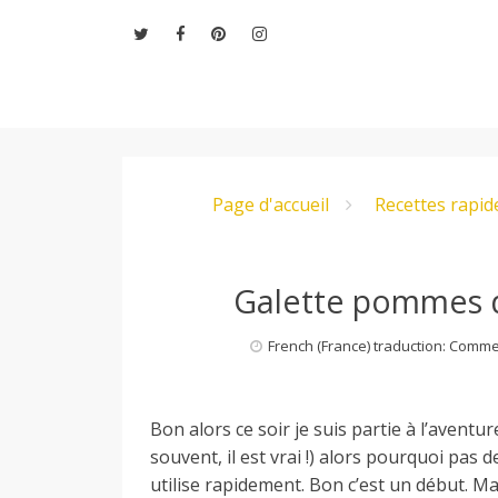
Aller
au
contenu
L
Page d'accueil
Recettes rapid
e
M
Galette pommes d
French (France) traduction: Comm
o
Bon alors ce soir je suis partie à l’avent
n
souvent, il est vrai !) alors pourquoi pas d
utilise rapidement. Bon c’est un début. M