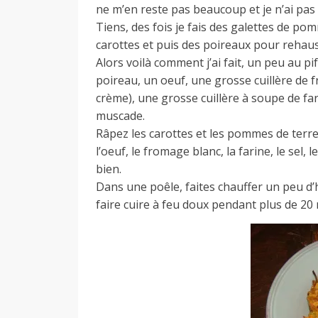
d
ne m’en reste pas beaucoup et je n’ai pas
Tiens, des fois je fais des galettes de po
carottes et puis des poireaux pour rehaus
e
Alors voilà comment j’ai fait, un peu au pif
poireau, un oeuf, une grosse cuillère de 
crème), une grosse cuillère à soupe de far
d
muscade.
Râpez les carottes et les pommes de terr
l’oeuf, le fromage blanc, la farine, le sel
e
bien.
Dans une poêle, faites chauffer un peu d’hu
M
faire cuire à feu doux pendant plus de 2
i
l