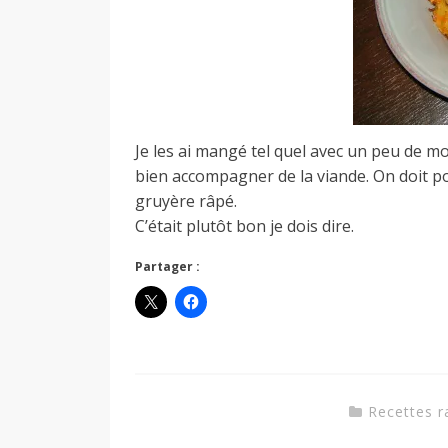
a
n
Je les ai mangé tel quel avec un peu de m
bien accompagner de la viande. On doit po
gruyère râpé.
C’était plutôt bon je dois dire.
Partager :
Recettes r