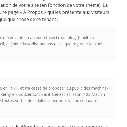
gation de votre site (en fonction de votre thème). La
ne page « À Propos » qui les présente aux visiteurs
 quelque chose de ce tenant :
ire à devenir un acteur, et voici mon blog. J’habite à
ll, et j’aime la vodka-ananas (ainsi que regarder la pluie
e en 1971, et n’a cessé de proposer au public des machins-
aint-Remy-en-Bouzemont-Saint-Genest-et-Isson, 123 Machin
e toutes sortes de bidules super pour la communauté
isateur de WordPress, vous devriez vous rendre sur