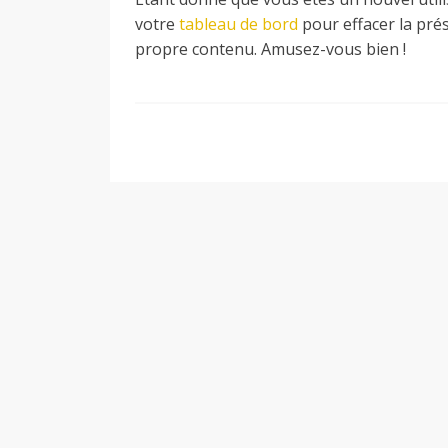
M
votre
tableau de bord
pour effacer la pré
propre contenu. Amusez-vous bien !
i
l
a
n