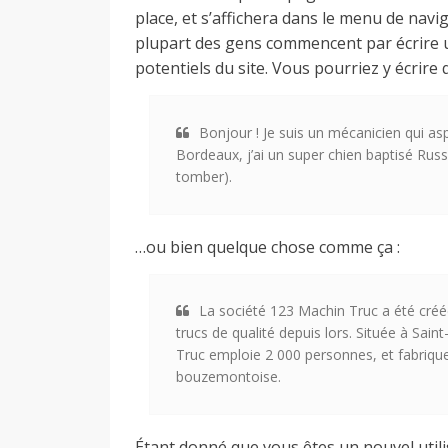
place, et s’affichera dans le menu de navi
plupart des gens commencent par écrire u
o
potentiels du site. Vous pourriez y écrire
n
Bonjour ! Je suis un mécanicien qui asp
Bordeaux, j’ai un super chien baptisé Russe
tomber).
d
…ou bien quelque chose comme ça :
e
La société 123 Machin Truc a été créé
d
trucs de qualité depuis lors. Située à S
Truc emploie 2 000 personnes, et fabriqu
bouzemontoise.
e
Étant donné que vous êtes un nouvel util