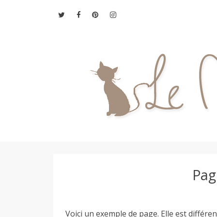
Aller
au
contenu
L
Pag
e
M
Voici un exemple de page. Elle est différen