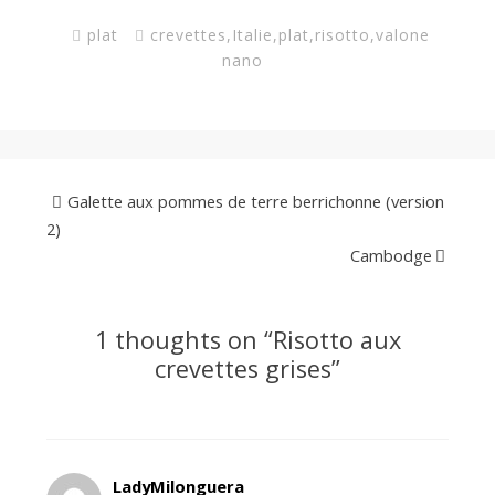
plat
crevettes
,
Italie
,
plat
,
risotto
,
valone
nano
Galette aux pommes de terre berrichonne (version
2)
Cambodge
1 thoughts on “
Risotto aux
crevettes grises
”
LadyMilonguera