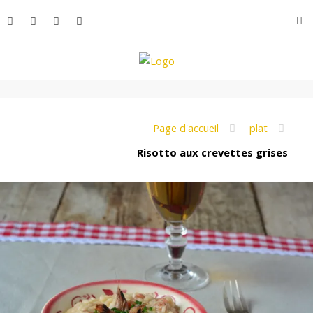
Aller
R
au
contenu
L
e
Page d'accueil
plat
Risotto aux crevettes grises
M
o
n