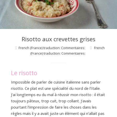
d
e
d
Risotto aux crevettes grises
e
French (France) traduction: Commentaires:
French
(France) traduction: Commentaires:
M
Le risotto
i
Impossible de parler de cuisine italienne sans parler
risotto. Ce plat est une spécialité du nord de l’Italie.
J’ai longtemps eu du mal à réussir mon risotto : il était
l
toujours pâteux, trop cuit, trop collant. J’avais
pourtant l’impression de faire les choses dans les
règles mais il y a avait juste un élément qui n’allait pas