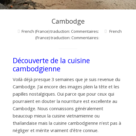
d
e
Cambodge
French (France) traduction: Commentaires:
French
d
(France) traduction: Commentaires:
e
Découverte de la cuisine
cambodgienne
M
Voilà déjà presque 3 semaines que je suis revenue du
Cambodge. J’ai encore des images plein la tête et les
papilles nostalgiques. Oui parce que pour ceux qui
i
pourraient en douter la nourriture est excellente au
Cambodge. Nous connaissons généralement
l
beaucoup mieux la cuisine vietnamienne ou
thaïlandaise mais la cuisine cambodgienne n’est pas à
négliger et mérite vraiment d’être connue.