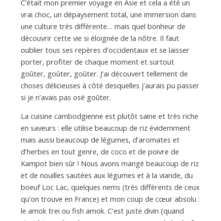
a
C’était mon premier voyage en Asie et cela a été un
vrai choc, un dépaysement total, une immersion dans
une culture très différente… mais quel bonheur de
n
découvrir cette vie si éloignée de la nôtre. Il faut
oublier tous ses repères d’occidentaux et se laisser
porter, profiter de chaque moment et surtout
goûter, goûter, goûter. J’ai découvert tellement de
choses délicieuses à côté desquelles j’aurais pu passer
si je n’avais pas osé goûter.
La cuisine cambodgienne est plutôt saine et très riche
en saveurs : elle utilise beaucoup de riz évidemment
mais aussi beaucoup de légumes, d’aromates et
d’herbes en tout genre, de coco et de poivre de
Kampot bien sûr ! Nous avons mangé beaucoup de riz
et de nouilles sautées aux légumes et à la viande, du
boeuf Loc Lac, quelques nems (très différents de ceux
qu’on trouve en France) et mon coup de cœur absolu :
le amok trei ou fish amok. C’est juste divin (quand