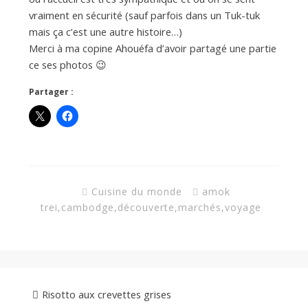
vraiment en sécurité (sauf parfois dans un Tuk-tuk
mais ça c’est une autre histoire…)
Merci à ma copine Ahouéfa d’avoir partagé une partie
ce ses photos 😉
Partager :
Cuisine du monde
amok
trei
,
cambodge
,
découverte
,
marchés
,
voyage
Risotto aux crevettes grises