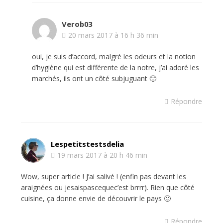
Verob03
20 mars 2017 à 16 h 36 min
oui, je suis d’accord, malgré les odeurs et la notion
d’hygiène qui est différente de la notre, j’ai adoré les
marchés, ils ont un côté subjuguant 🙂
Répondre
Lespetitstestsdelia
19 mars 2017 à 20 h 46 min
Wow, super article ! J’ai salivé ! (enfin pas devant les
araignées ou jesaispascequec’est brrrr). Rien que côté
cuisine, ça donne envie de découvrir le pays 🙂
Répondre