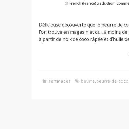
French (France) traduction: Comm
a
Délicieuse découverte que le beurre de coco
n
l’on trouve en magasin et qui, à moins de 
à partir de noix de coco râpée et d’huile d
Tartinades
beurre
,
beurre de coco