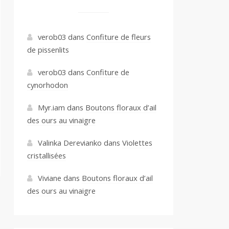
verob03
dans
Confiture de fleurs
de pissenlits
verob03
dans
Confiture de
cynorhodon
Myr.iam
dans
Boutons floraux d’ail
des ours au vinaigre
Valinka Derevianko
dans
Violettes
cristallisées
Viviane
dans
Boutons floraux d’ail
des ours au vinaigre