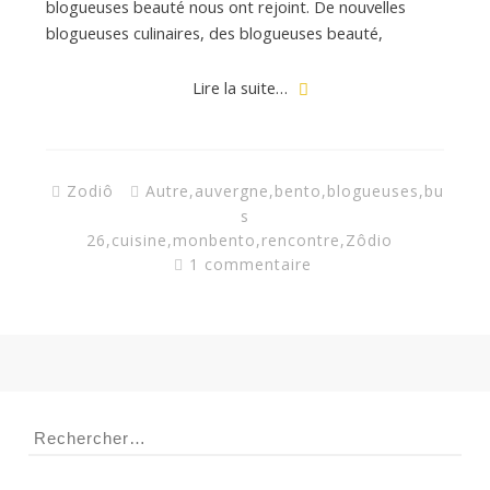
a
blogueuses beauté nous ont rejoint. De nouvelles
blogueuses culinaires, des blogueuses beauté,
n
Lire la suite…
Zodiô
Autre
,
auvergne
,
bento
,
blogueuses
,
bu
s
26
,
cuisine
,
monbento
,
rencontre
,
Zôdio
1 commentaire
Rechercher :