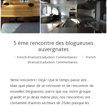
d
e
d
5 ème rencontre des blogueuses
e
auvergnates
French (France) traduction: Commentaires:
French
M
(France) traduction: Commentaires:
i
5ème rencontre ! Déjà ! Que le temps passe vite…
Mais quel plaisir de se retrouver et de rencontrer de
l
nouvelles blogueuses, parce que oui, notre groupe
grandit et je dirais même plus, nos rencontres ont
contaminé d’autres secteurs de Zôdio puisque les