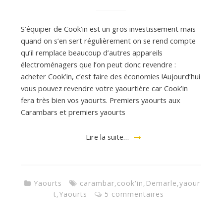
d
S’équiper de Cook’in est un gros investissement mais
quand on s’en sert régulièrement on se rend compte
qu’il remplace beaucoup d’autres appareils
e
électroménagers que l’on peut donc revendre :
acheter Cook’in, c’est faire des économies !Aujourd’hui
d
vous pouvez revendre votre yaourtière car Cook’in
fera très bien vos yaourts. Premiers yaourts aux
Carambars et premiers yaourts
e
Lire la suite…
M
i
Yaourts
carambar
,
cook'in
,
Demarle
,
yaour
t
,
Yaourts
5 commentaires
l