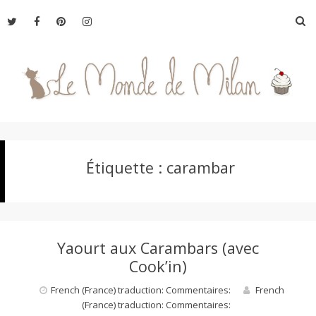
Aller
R
au
contenu
L
Étiquette :
carambar
e
M
Yaourt aux Carambars (avec
o
Cook’in)
French (France) traduction: Commentaires:
French
(France) traduction: Commentaires:
n