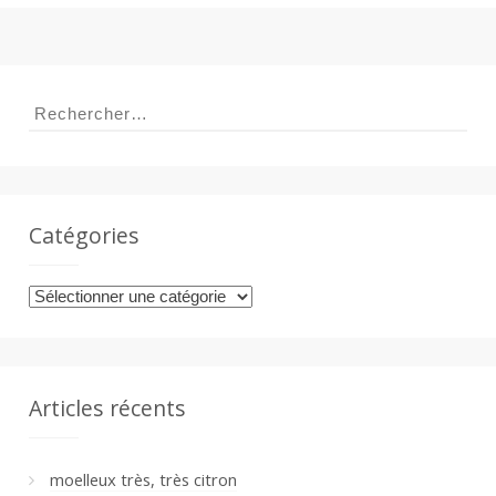
a
Rechercher :
n
Catégories
Catégories
Articles récents
moelleux très, très citron