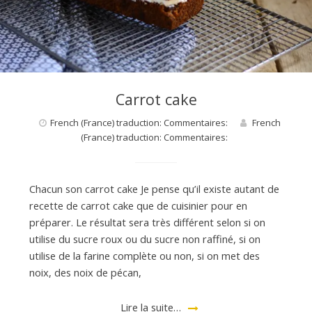
d
e
d
Carrot cake
French (France) traduction: Commentaires:
French
e
(France) traduction: Commentaires:
M
Chacun son carrot cake Je pense qu’il existe autant de
recette de carrot cake que de cuisinier pour en
i
préparer. Le résultat sera très différent selon si on
utilise du sucre roux ou du sucre non raffiné, si on
utilise de la farine complète ou non, si on met des
l
noix, des noix de pécan,
Lire la suite…