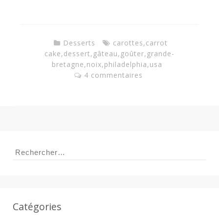
a
n
Desserts
carottes
,
carrot
cake
,
dessert
,
gâteau
,
goûter
,
grande-
bretagne
,
noix
,
philadelphia
,
usa
4 commentaires
Rechercher :
Catégories