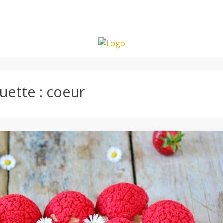
quette :
coeur