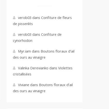
verob03
dans
Confiture de fleurs
de pissenlits
verob03
dans
Confiture de
cynorhodon
Myr.iam
dans
Boutons floraux d’ail
des ours au vinaigre
Valinka Derevianko
dans
Violettes
cristallisées
Viviane
dans
Boutons floraux d’ail
des ours au vinaigre