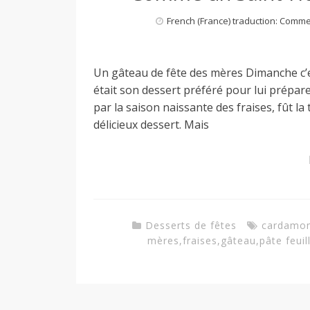
French (France) traduction: Comm
a
Un gâteau de fête des mères Dimanche c’es
n
était son dessert préféré pour lui prépar
par la saison naissante des fraises, fût la t
délicieux dessert. Mais
Desserts de fêtes
cardamo
mères
,
fraises
,
gâteau
,
pâte feuil