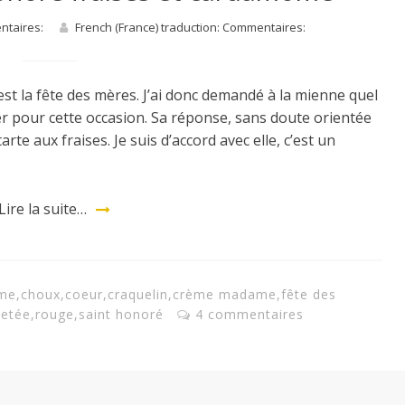
entaires:
French (France) traduction: Commentaires:
t la fête des mères. J’ai donc demandé à la mienne quel
er pour cette occasion. Sa réponse, sans doute orientée
arte aux fraises. Je suis d’accord avec elle, c’est un
Lire la suite…
me
,
choux
,
coeur
,
craquelin
,
crème madame
,
fête des
letée
,
rouge
,
saint honoré
4 commentaires