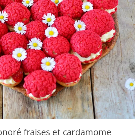
noré fraises et cardamome