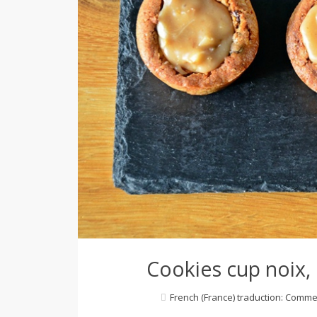
d
e
d
e
M
i
Cookies cup noix
l
French (France) traduction: Comme