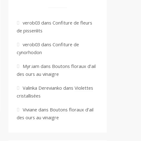
verob03
dans
Confiture de fleurs
de pissenlits
verob03
dans
Confiture de
cynorhodon
Myr.iam
dans
Boutons floraux d’ail
des ours au vinaigre
Valinka Derevianko
dans
Violettes
cristallisées
Viviane
dans
Boutons floraux d’ail
des ours au vinaigre