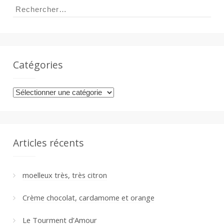
a
Rechercher :
n
Catégories
Catégories
Articles récents
moelleux très, très citron
Crème chocolat, cardamome et orange
Le Tourment d’Amour