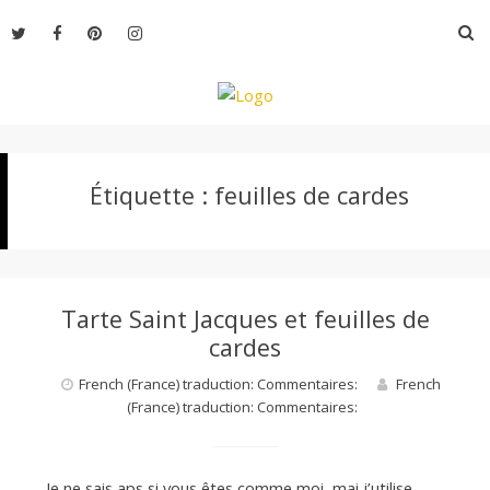
Aller
R
au
contenu
L
Étiquette :
feuilles de cardes
e
M
Tarte Saint Jacques et feuilles de
o
cardes
French (France) traduction: Commentaires:
French
(France) traduction: Commentaires:
n
Je ne sais aps si vous êtes comme moi, mai j’utilise