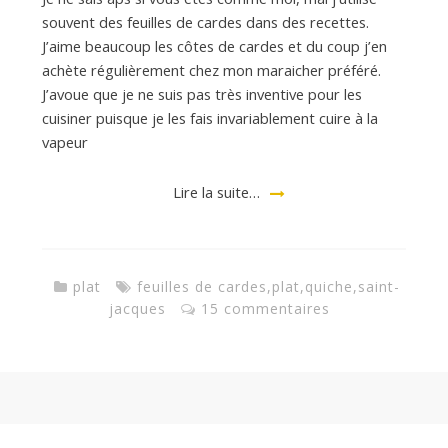
d
souvent des feuilles de cardes dans des recettes.
J’aime beaucoup les côtes de cardes et du coup j’en
e
achète régulièrement chez mon maraicher préféré.
J’avoue que je ne suis pas très inventive pour les
d
cuisiner puisque je les fais invariablement cuire à la
vapeur
e
Lire la suite…
M
plat
feuilles de cardes
,
plat
,
quiche
,
saint-
jacques
15 commentaires
i
l