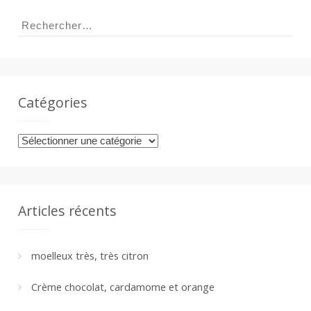
a
Rechercher :
n
Catégories
Catégories
Articles récents
moelleux très, très citron
Crème chocolat, cardamome et orange