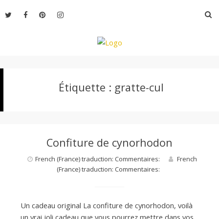
Aller
R
au
contenu
L
Étiquette :
gratte-cul
e
M
Confiture de cynorhodon
o
French (France) traduction: Commentaires:
French
(France) traduction: Commentaires:
n
Un cadeau original La confiture de cynorhodon, voilà
un vrai joli cadeau que vous pourrez mettre dans vos