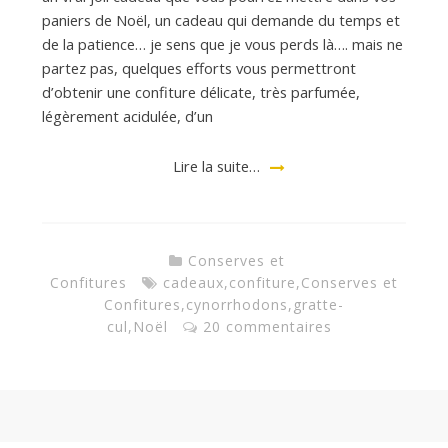
d
paniers de Noël, un cadeau qui demande du temps et
de la patience… je sens que je vous perds là…. mais ne
e
partez pas, quelques efforts vous permettront
d’obtenir une confiture délicate, très parfumée,
légèrement acidulée, d’un
d
Lire la suite…
e
M
Conserves et
Confitures
cadeaux
,
confiture
,
Conserves et
Confitures
,
cynorrhodons
,
gratte-
i
cul
,
Noël
20 commentaires
l