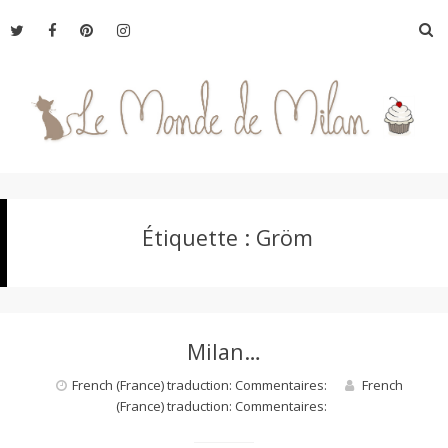
Aller
R
au
contenu
L
Étiquette :
Gröm
e
M
Milan…
o
French (France) traduction: Commentaires:
French
(France) traduction: Commentaires:
n