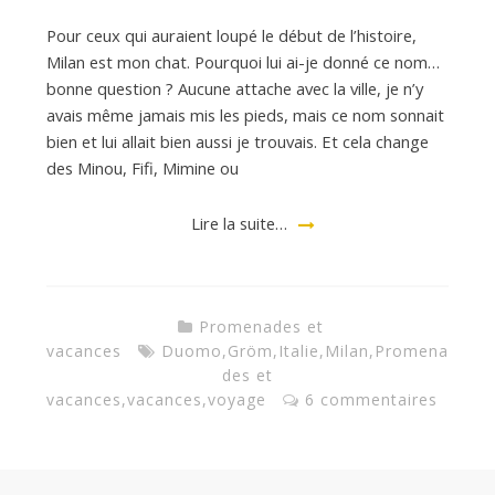
Pour ceux qui auraient loupé le début de l’histoire,
d
Milan est mon chat. Pourquoi lui ai-je donné ce nom…
bonne question ? Aucune attache avec la ville, je n’y
avais même jamais mis les pieds, mais ce nom sonnait
e
bien et lui allait bien aussi je trouvais. Et cela change
des Minou, Fifi, Mimine ou
d
Lire la suite…
e
Promenades et
M
vacances
Duomo
,
Gröm
,
Italie
,
Milan
,
Promena
des et
vacances
,
vacances
,
voyage
6 commentaires
i
l