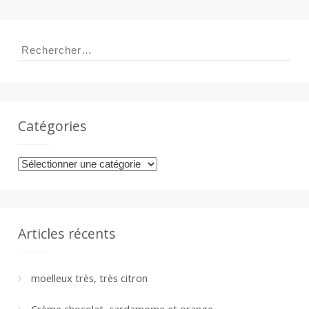
a
Rechercher :
n
Catégories
Catégories
Articles récents
moelleux très, très citron