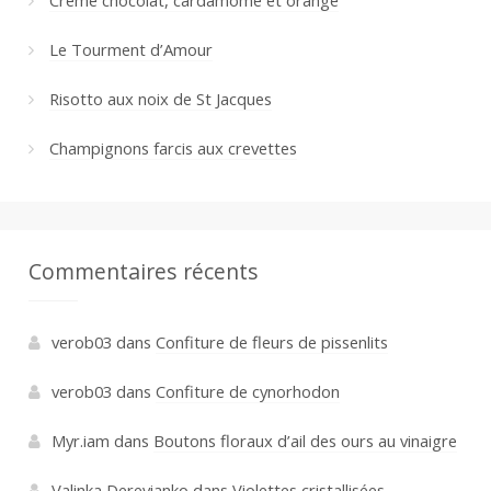
Crème chocolat, cardamome et orange
Le Tourment d’Amour
Risotto aux noix de St Jacques
Champignons farcis aux crevettes
Commentaires récents
verob03
dans
Confiture de fleurs de pissenlits
verob03
dans
Confiture de cynorhodon
Myr.iam
dans
Boutons floraux d’ail des ours au vinaigre
Valinka Derevianko
dans
Violettes cristallisées