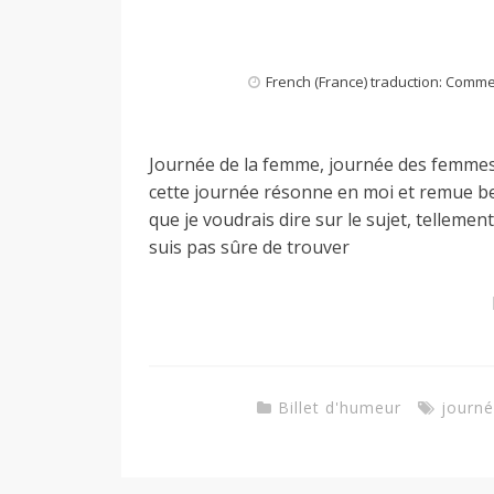
o
French (France) traduction: Comm
n
Journée de la femme, journée des femmes
cette journée résonne en moi et remue bea
d
que je voudrais dire sur le sujet, tellemen
suis pas sûre de trouver
e
d
Billet d'humeur
journ
e