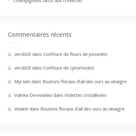
Champignons farcis aux crevettes
Commentaires récents
verob03
dans
Confiture de fleurs de pissenlits
verob03
dans
Confiture de cynorhodon
Myr.iam
dans
Boutons floraux d’ail des ours au vinaigre
Valinka Derevianko
dans
Violettes cristallisées
Viviane
dans
Boutons floraux d’ail des ours au vinaigre