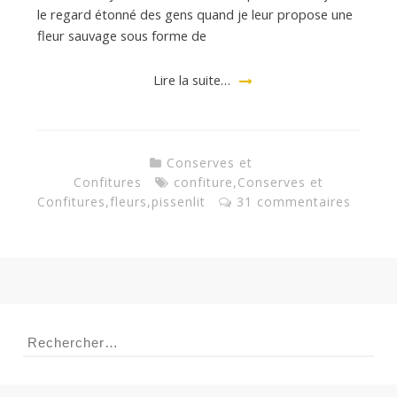
le regard étonné des gens quand je leur propose une
fleur sauvage sous forme de
a
Lire la suite…
n
Conserves et
Confitures
confiture
,
Conserves et
Confitures
,
fleurs
,
pissenlit
31 commentaires
Rechercher :