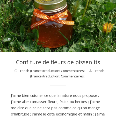
d
e
d
Confiture de fleurs de pissenlits
e
French (France) traduction: Commentaires:
French
(France) traduction: Commentaires:
M
J’aime bien cuisiner ce que la nature nous propose :
i
j’aime aller ramasser fleurs, fruits ou herbes ; j’aime
me dire que ce ne sera pas comme ce qu’on mange
l
d’habitude ; j’aime le côté économique et malin ; j’aime