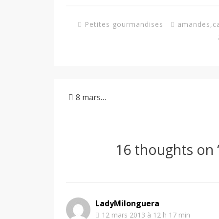
Petites gourmandises
amandes
,
c
8 mars…
16 thoughts on 
LadyMilonguera
12 mars 2013 à 12 h 17 min