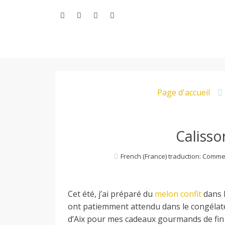
Aller
au
contenu
L
Page d'accueil
e
M
Calisso
French (France) traduction: Comme
o
Cet été, j’ai préparé du
melon confit
dans l
n
ont patiemment attendu dans le congélateu
d’Aix pour mes cadeaux gourmands de fin d’