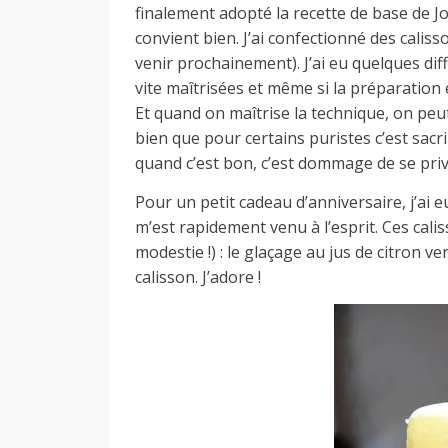
d
finalement adopté la recette de base de J
convient bien. J’ai confectionné des caliss
venir prochainement). J’ai eu quelques dif
e
vite maîtrisées et même si la préparation 
Et quand on maîtrise la technique, on peut 
bien que pour certains puristes c’est sac
d
quand c’est bon, c’est dommage de se prive
Pour un petit cadeau d’anniversaire, j’ai eu
e
m’est rapidement venu à l’esprit. Ces cali
modestie !) : le glaçage au jus de citron 
calisson. J’adore !
M
i
l