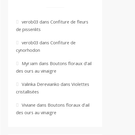
verob03
dans
Confiture de fleurs
de pissenlits
verob03
dans
Confiture de
cynorhodon
Myr.iam
dans
Boutons floraux d’ail
des ours au vinaigre
Valinka Derevianko
dans
Violettes
cristallisées
Viviane
dans
Boutons floraux d’ail
des ours au vinaigre