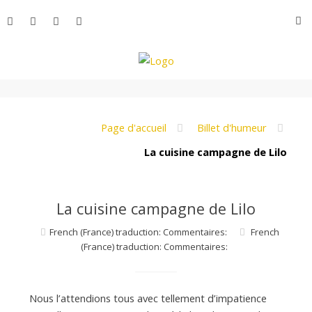
Aller
R
au
contenu
L
e
Page d'accueil
Billet d'humeur
La cuisine campagne de Lilo
M
La cuisine campagne de Lilo
o
French (France) traduction: Commentaires:
French
(France) traduction: Commentaires:
n
Nous l’attendions tous avec tellement d’impatience