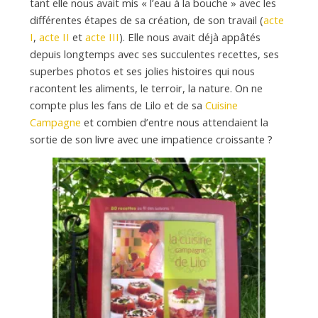
d
tant elle nous avait mis « l’eau à la bouche » avec les
différentes étapes de sa création, de son travail (
acte
I
,
acte II
et
acte III
). Elle nous avait déjà appâtés
e
depuis longtemps avec ses succulentes recettes, ses
superbes photos et ses jolies histoires qui nous
d
racontent les aliments, le terroir, la nature. On ne
compte plus les fans de Lilo et de sa
Cuisine
Campagne
et combien d’entre nous attendaient la
e
sortie de son livre avec une impatience croissante ?
M
i
l