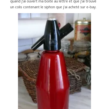
d
quand j’ai ouvert ma boite au lettre et que j’ai trouvé
un colis contenant le siphon que j’ai acheté sur e-bay.
e
d
e
M
i
l