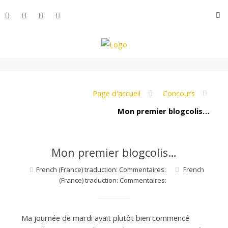
Aller
R
au
contenu
L
e
Page d'accueil
Concours
Mon premier blogcolis…
M
Mon premier blogcolis…
o
French (France) traduction: Commentaires:
French
(France) traduction: Commentaires:
n
Ma journée de mardi avait plutôt bien commencé