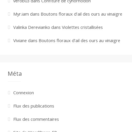
verob03
dans
Confiture de cynorhodon
Myr.iam
dans
Boutons floraux d’ail des ours au vinaigre
Valinka Derevianko
dans
Violettes cristallisées
Viviane
dans
Boutons floraux d’ail des ours au vinaigre
Méta
Connexion
Flux des publications
Flux des commentaires