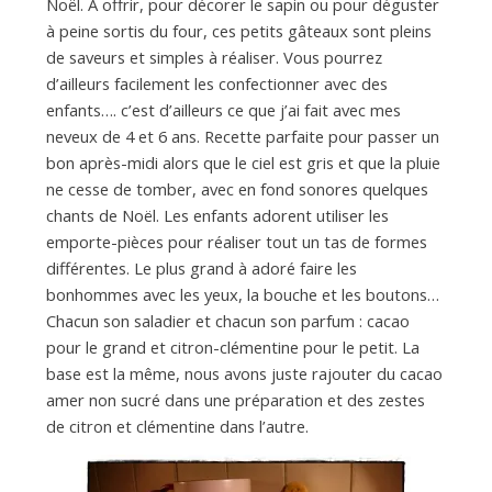
d
Noël. A offrir, pour décorer le sapin ou pour déguster
à peine sortis du four, ces petits gâteaux sont pleins
de saveurs et simples à réaliser. Vous pourrez
e
d’ailleurs facilement les confectionner avec des
enfants…. c’est d’ailleurs ce que j’ai fait avec mes
d
neveux de 4 et 6 ans. Recette parfaite pour passer un
bon après-midi alors que le ciel est gris et que la pluie
ne cesse de tomber, avec en fond sonores quelques
e
chants de Noël. Les enfants adorent utiliser les
emporte-pièces pour réaliser tout un tas de formes
différentes. Le plus grand à adoré faire les
M
bonhommes avec les yeux, la bouche et les boutons…
Chacun son saladier et chacun son parfum : cacao
i
pour le grand et citron-clémentine pour le petit. La
base est la même, nous avons juste rajouter du cacao
amer non sucré dans une préparation et des zestes
l
de citron et clémentine dans l’autre.