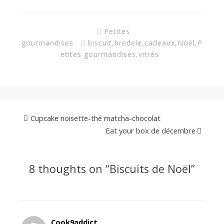
Petites
gourmandises
biscuit
,
bredele
,
cadeaux
,
Noël
,
P
etites gourmandises
,
vitrés
Cupcake noisette-thé matcha-chocolat
Eat your box de décembre
8 thoughts on “
Biscuits de Noël
”
Cook9addict