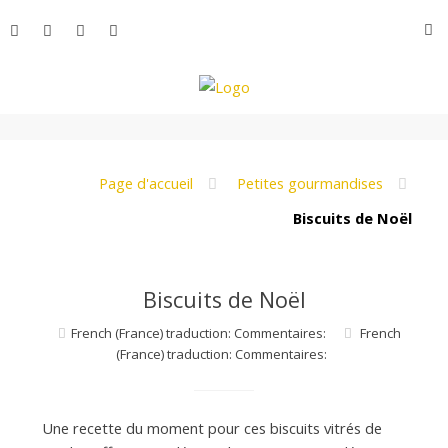
Aller
R
au
contenu
L
e
Page d'accueil
Petites gourmandises
Biscuits de Noël
M
Biscuits de Noël
o
French (France) traduction: Commentaires:
French
(France) traduction: Commentaires:
n
Une recette du moment pour ces biscuits vitrés de