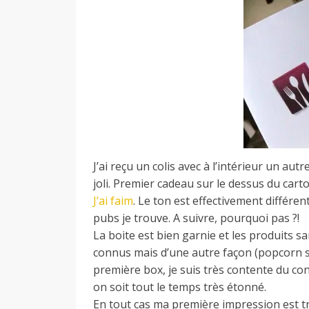
d
e
d
e
J’ai reçu un colis avec à l’intérieur un aut
joli. Premier cadeau sur le dessus du car
M
J’ai faim
. Le ton est effectivement différe
pubs je trouve. A suivre, pourquoi pas ?!
La boite est bien garnie et les produits 
i
connus mais d’une autre façon (popcorn 
première box, je suis très contente du co
on soit tout le temps très étonné.
l
En tout cas ma première impression est tr