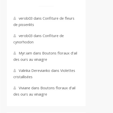
verob03
dans
Confiture de fleurs
de pissenlits
verob03
dans
Confiture de
cynorhodon
Myr.iam
dans
Boutons floraux d’ail
des ours au vinaigre
Valinka Derevianko
dans
Violettes
cristallisées
Viviane
dans
Boutons floraux d’ail
des ours au vinaigre