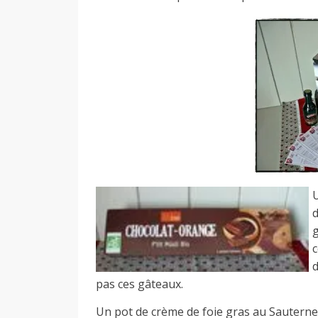
a
n
U
d
g
c
pas ces gâteaux.
Un pot de crème de foie gras au Sauterne