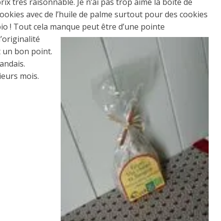
rix très raisonnable. Je n’ai pas trop aimé la boite de
ookies avec de l’huile de palme surtout pour des cookies
io ! Tout cela manque peut être d’une pointe
’originalité
t un bon point.
andais.
ieurs mois.