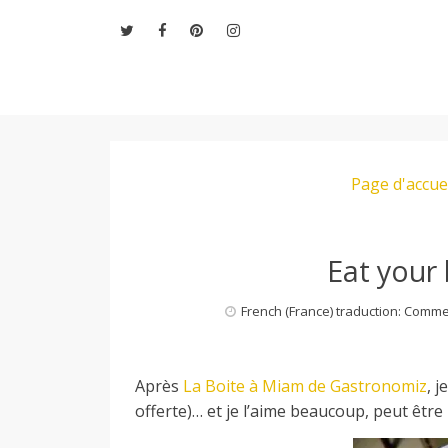
Aller
au
contenu
L
Page d'accue
e
M
Eat your
French (France) traduction: Comm
o
Après
La Boite à Miam de Gastronomiz
, 
n
offerte)… et je l’aime beaucoup, peut êtr