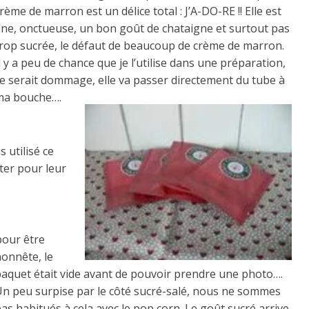
rème de marron est un délice total : J’A-DO-RE !! Elle est
fine, onctueuse, un bon goût de chataigne et surtout pas
trop sucrée, le défaut de beaucoup de crème de marron.
l y a peu de chance que je l’utilise dans une préparation,
ce serait dommage, elle va passer directement du tube à
ma bouche….
s utilisé ce
ter pour leur
pour être
honnête, le
paquet était vide avant de pouvoir prendre une photo….
Un peu surpise par le côté sucré-salé, nous ne sommes
as habitués à cela avec le pop corn. Le goût sucré arrive