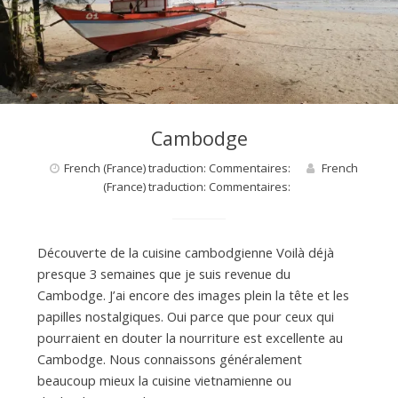
d
e
Cambodge
d
French (France) traduction: Commentaires:
French
(France) traduction: Commentaires:
e
Découverte de la cuisine cambodgienne Voilà déjà
M
presque 3 semaines que je suis revenue du
Cambodge. J’ai encore des images plein la tête et les
papilles nostalgiques. Oui parce que pour ceux qui
i
pourraient en douter la nourriture est excellente au
Cambodge. Nous connaissons généralement
beaucoup mieux la cuisine vietnamienne ou
l