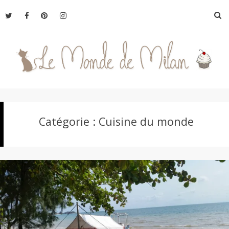
Aller
R
au
contenu
L
Catégorie :
Cuisine du monde
e
M
o
n