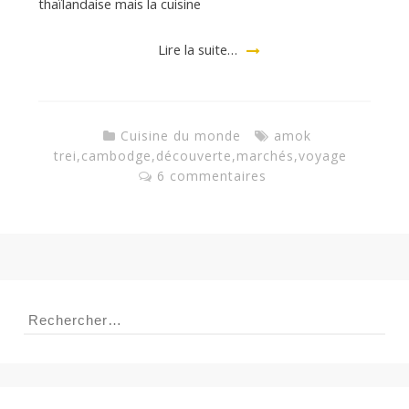
thaïlandaise mais la cuisine
a
Lire la suite…
n
Cuisine du monde
amok
trei
,
cambodge
,
découverte
,
marchés
,
voyage
6 commentaires
Rechercher :