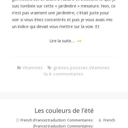
d
suis tombée sur cette « jardinière » miniature. Non, ce
n’est pas vraiment une jardinière, c’était juste pour
e
voir si vous étiez concentrés et puis je vous avais mis
un indice qui devait vous mettre sur la voie. Et
d
Lire la suite…
e
Vitamines
graines
,
pousses
,
Vitamines
M
6 commentaires
i
l
Les couleurs de l’été
French (France) traduction: Commentaires:
French
(France) traduction: Commentaires: