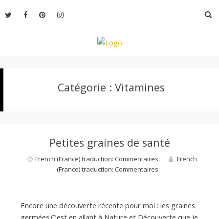
Aller
R
au
contenu
L
Catégorie :
Vitamines
e
M
Petites graines de santé
o
French (France) traduction: Commentaires:
French
(France) traduction: Commentaires:
n
Encore une découverte récente pour moi : les graines
germées.C’est en allant à Nature et Découverte que je