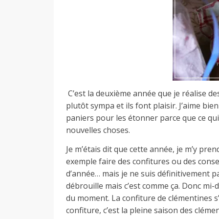
d
e
d
C’est la deuxième année que je réalise des
plutôt sympa et ils font plaisir. J’aime bi
e
paniers pour les étonner parce que ce qui 
nouvelles choses.
M
Je m’étais dit que cette année, je m’y pre
exemple faire des confitures ou des conse
i
d’année… mais je ne suis définitivement p
débrouille mais c’est comme ça. Donc mi-d
du moment. La confiture de clémentines s’
l
confiture, c’est la pleine saison des cléme