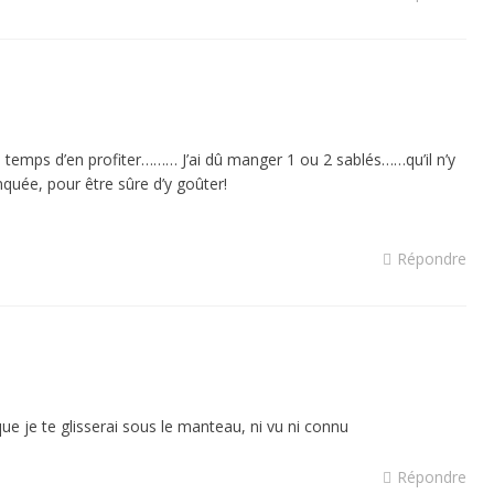
le temps d’en profiter……… J’ai dû manger 1 ou 2 sablés……qu’il n’y
anquée, pour être sûre d’y goûter!
Répondre
 que je te glisserai sous le manteau, ni vu ni connu
Répondre