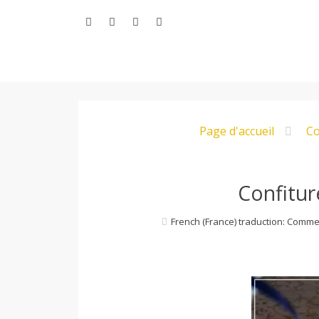
Aller
au
contenu
L
Page d'accueil
Co
e
M
Confitur
French (France) traduction: Comme
o
n