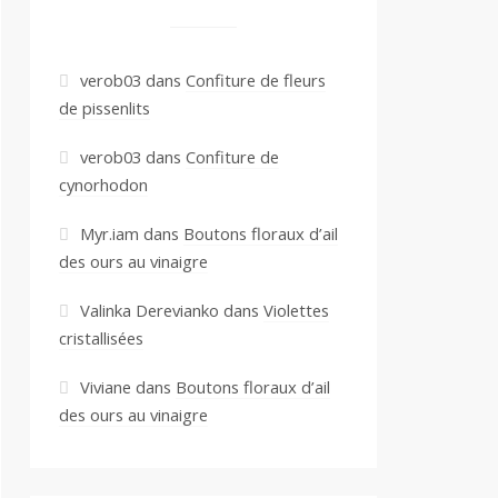
verob03
dans
Confiture de fleurs
de pissenlits
verob03
dans
Confiture de
cynorhodon
Myr.iam
dans
Boutons floraux d’ail
des ours au vinaigre
Valinka Derevianko
dans
Violettes
cristallisées
Viviane
dans
Boutons floraux d’ail
des ours au vinaigre