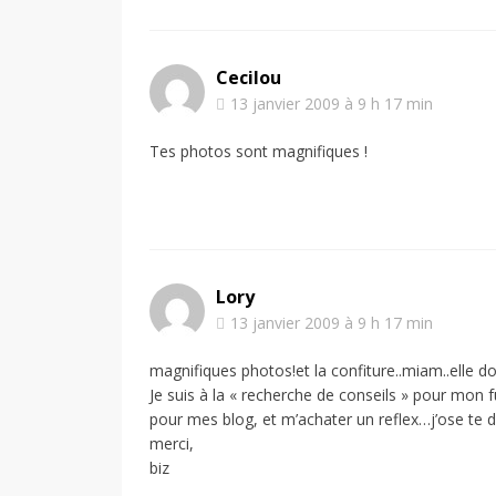
Cecilou
13 janvier 2009 à 9 h 17 min
Tes photos sont magnifiques !
Lory
13 janvier 2009 à 9 h 17 min
magnifiques photos!et la confiture..miam..elle do
Je suis à la « recherche de conseils » pour mon f
pour mes blog, et m’achater un reflex…j’ose te d
merci,
biz