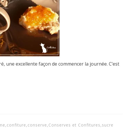
ré, une excellente façon de commencer la journée. C’est
ine
,
confiture
,
conserve
,
Conserves et Confitures
,
sucre