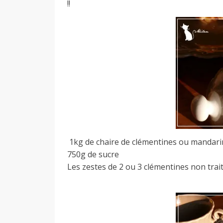
!!
a
n
1kg de chaire de clémentines ou mandar
750g de sucre
Les zestes de 2 ou 3 clémentines non trai