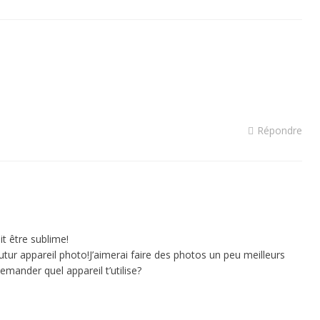
Répondre
it être sublime!
utur appareil photo!J’aimerai faire des photos un peu meilleurs
emander quel appareil t’utilise?