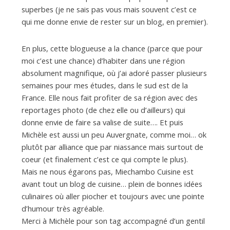
d
superbes (je ne sais pas vous mais souvent c’est ce
qui me donne envie de rester sur un blog, en premier).
e
En plus, cette blogueuse a la chance (parce que pour
moi c’est une chance) d’habiter dans une région
d
absolument magnifique, où j’ai adoré passer plusieurs
semaines pour mes études, dans le sud est de la
e
France. Elle nous fait profiter de sa région avec des
reportages photo (de chez elle ou d’ailleurs) qui
donne envie de faire sa valise de suite…. Et puis
M
Michèle est aussi un peu Auvergnate, comme moi… ok
plutôt par alliance que par niassance mais surtout de
coeur (et finalement c’est ce qui compte le plus).
i
Mais ne nous égarons pas, Miechambo Cuisine est
avant tout un blog de cuisine… plein de bonnes idées
l
culinaires où aller piocher et toujours avec une pointe
d’humour très agréable.
Merci à Michèle pour son tag accompagné d’un gentil