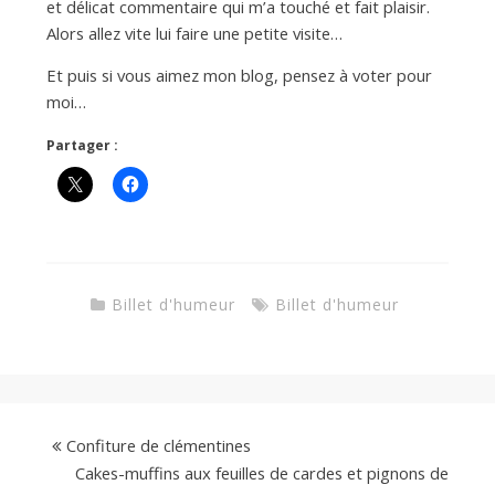
a
et délicat commentaire qui m’a touché et fait plaisir.
Alors allez vite lui faire une petite visite…
n
Et puis si vous aimez mon blog, pensez à voter pour
moi…
Partager :
Billet d'humeur
Billet d'humeur
Confiture de clémentines
Cakes-muffins aux feuilles de cardes et pignons de