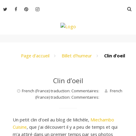
Aller
R
au
contenu
L
e
Page d'accueil
Billet d'humeur
Clin d’oeil
M
Clin d’oeil
French (France) traduction: Commentaires:
French
o
(France) traduction: Commentaires:
n
Un petit clin d’oeil au blog de Michèle,
Miechambo
Cuisine
, que j’ai découvert il y a peu de temps et qui
m’a attiré dans un premier temps par ses photos