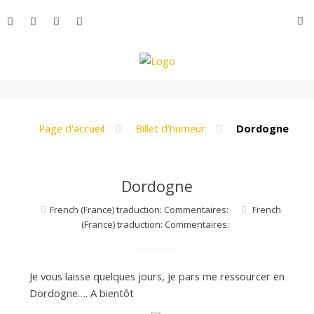
Aller
R
au
contenu
L
e
Page d'accueil
Billet d'humeur
Dordogne
M
Dordogne
French (France) traduction: Commentaires:
French
o
(France) traduction: Commentaires:
n
Je vous laisse quelques jours, je pars me ressourcer en
Dordogne…. A bientôt