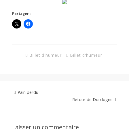
d
Partager :
e
d
e
Billet d'humeur
Billet d'humeur
M
i
Pain perdu
Retour de Dordogne
l
Laisser un commentaire