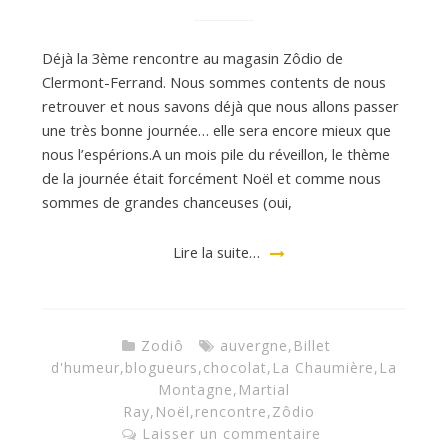
d
Déjà la 3ème rencontre au magasin Zôdio de
Clermont-Ferrand. Nous sommes contents de nous
retrouver et nous savons déjà que nous allons passer
e
une très bonne journée… elle sera encore mieux que
nous l’espérions.A un mois pile du réveillon, le thème
d
de la journée était forcément Noël et comme nous
sommes de grandes chanceuses (oui,
e
Lire la suite…
M
Zodiô
auvergne
,
Billet
d'humeur
,
blogueurs
,
chocolat
,
La Chaumière
,
La
i
Montagne
,
Martial
Ray
,
Noël
,
rencontre
,
Zôdio
l
Laisser un commentaire