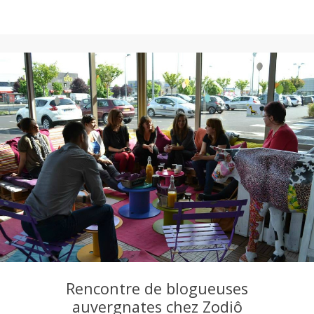
a
n
Rencontre de blogueuses
auvergnates chez Zodiô