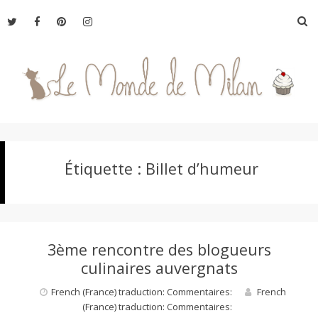
Aller
R
au
contenu
L
Étiquette :
Billet d’humeur
e
M
3ème rencontre des blogueurs
o
culinaires auvergnats
French (France) traduction: Commentaires:
French
(France) traduction: Commentaires:
n