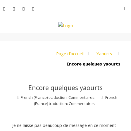
Aller
R
au
contenu
L
e
Page d'accueil
Yaourts
Encore quelques yaourts
M
Encore quelques yaourts
o
French (France) traduction: Commentaires:
French
(France) traduction: Commentaires:
n
Je ne laisse pas beaucoup de message en ce moment