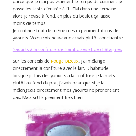
d
parce que je n’ai pas vraiment le temps de cuisiner : je
passe les tests d’entrée à l’IUFM dans une semaine
alors je révise à fond, en plus du boulot ça laisse
e
moins de temps.
Je continue tout de même mes expérimentations de
d
yaourts. Voici trois nouveaux essais plutôt concluants :
Yaourts à la confiture de framboises et de châtaignes
e
Sur les conseils de
Rouge Bizoux
, j’ai mélangé
directement la confiture avec le lait. D’habitude,
M
lorsque je fais des yaourts à la confiture je la mets
plutôt au fond du pot, j’avais peur que si je la
mélangeais directement mes yaourts ne prendraient
i
pas. Mais si ! Ils prennent très bien.
l