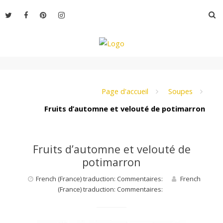
Aller
R
au
contenu
L
e
Page d'accueil
Soupes
Fruits d’automne et velouté de potimarron
M
Fruits d’automne et velouté de
o
potimarron
French (France) traduction: Commentaires:
French
n
(France) traduction: Commentaires: