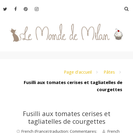
Aller
R
au
contenu
L
e
Page d'accueil
Pâtes
Fusilli aux tomates cerises et tagliatelles de
courgettes
M
o
Fusilli aux tomates cerises et
tagliatelles de courgettes
n
French (France) traduction: Commentaires:
French