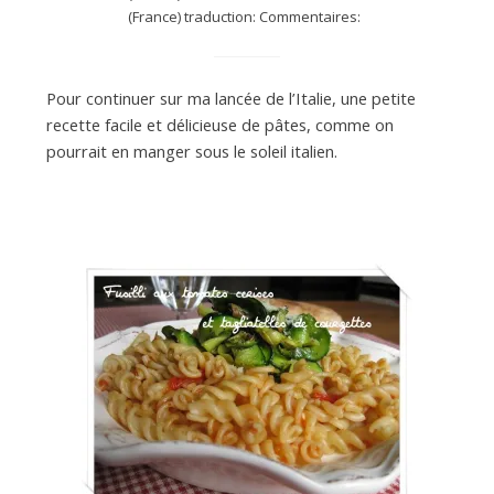
(France) traduction: Commentaires:
d
Pour continuer sur ma lancée de l’Italie, une petite
recette facile et délicieuse de pâtes, comme on
e
pourrait en manger sous le soleil italien.
d
e
M
i
l