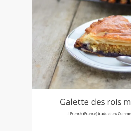
d
e
d
e
M
Galette des rois 
i
French (France) traduction: Comme
l