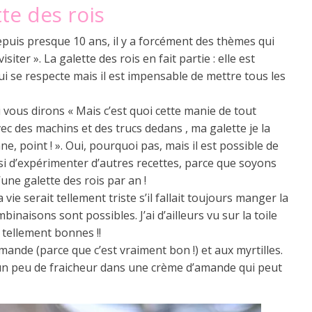
te des rois
epuis presque 10 ans, il y a forcément des thèmes qui
iter ». La galette des rois en fait partie : elle est
ui se respecte mais il est impensable de mettre tous les
ui vous dirons « Mais c’est quoi cette manie de tout
avec des machins et des trucs dedans , ma galette je la
e, point ! ». Oui, pourquoi pas, mais il est possible de
ssi d’expérimenter d’autres recettes, parce que soyons
une galette des rois par an !
a vie serait tellement triste s’il fallait toujours manger la
naisons sont possibles. J’ai d’ailleurs vu sur la toile
r tellement bonnes !!
ande (parce que c’est vraiment bon !) et aux myrtilles.
e un peu de fraicheur dans une crème d’amande qui peut