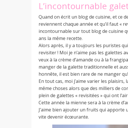
L’incontournable galet
a
Quand on écrit un blog de cuisine, et ce d
reviennent chaque année et qu’il faut « revis
n
incontournable sur tout blog de cuisine q
ans la même recette.
Alors après, il y a toujours les puristes q
revisiter ! Moi je n’aime pas les galettes 
veux à la crème d’amande ou à la frangipan
manger de la galette traditionnelle et au
honnête, il est bien rare de ne manger qu’
En tout cas, moi j’aime varier les plaisirs, l
même choses alors que des milliers de combi
plein de galettes « revisitées » qui ont l’ai
Cette année la mienne sera à la crème d’am
J’aime bien ajouter un fruits qui apport
vite devenir écœurante.