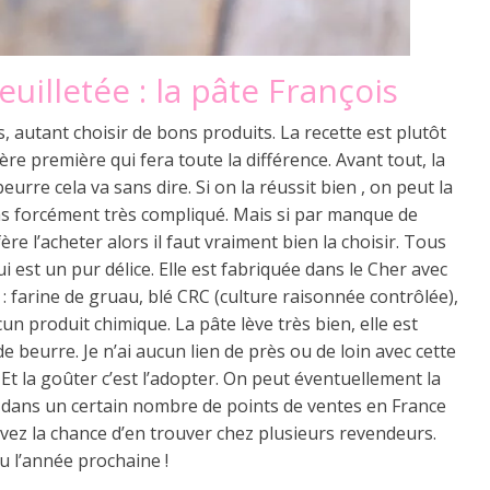
uilletée : la pâte François
s, autant choisir de bons produits. La recette est plutôt
ière première qui fera toute la différence. Avant tout, la
beurre cela va sans dire. Si on la réussit bien , on peut la
pas forcément très compliqué. Mais si par manque de
re l’acheter alors il faut vraiment bien la choisir. Tous
i est un pur délice. Elle est fabriquée dans le Cher avec
: farine de gruau, blé CRC (culture raisonnée contrôlée),
n produit chimique. La pâte lève très bien, elle est
e beurre. Je n’ai aucun lien de près ou de loin avec cette
! Et la goûter c’est l’adopter. On peut éventuellement la
 dans un certain nombre de points de ventes en France
ez la chance d’en trouver chez plusieurs revendeurs.
au l’année prochaine !