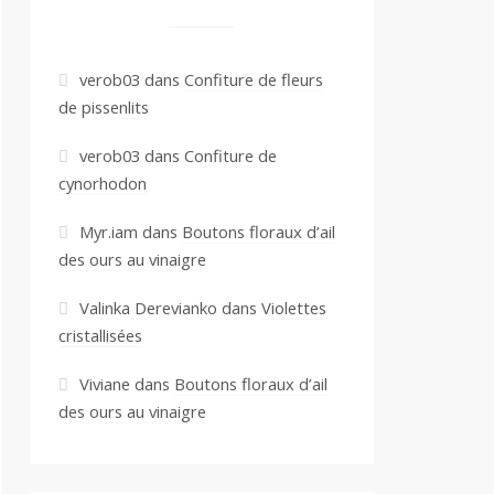
verob03
dans
Confiture de fleurs
de pissenlits
verob03
dans
Confiture de
cynorhodon
Myr.iam
dans
Boutons floraux d’ail
des ours au vinaigre
Valinka Derevianko
dans
Violettes
cristallisées
Viviane
dans
Boutons floraux d’ail
des ours au vinaigre