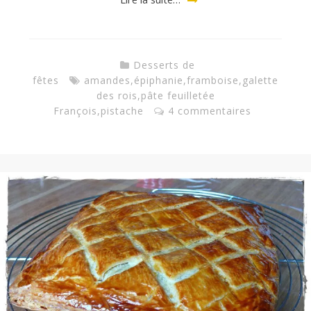
Desserts de
fêtes
amandes
,
épiphanie
,
framboise
,
galette
des rois
,
pâte feuilletée
François
,
pistache
4 commentaires