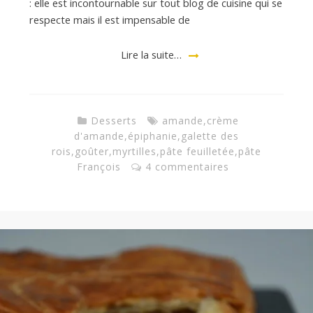
: elle est incontournable sur tout blog de cuisine qui se
respecte mais il est impensable de
a
Lire la suite…
n
Desserts
amande
,
crème
d'amande
,
épiphanie
,
galette des
rois
,
goûter
,
myrtilles
,
pâte feuilletée
,
pâte
François
4 commentaires