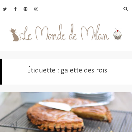
Aller
R
au
contenu
L
Étiquette :
galette des rois
e
M
o
n