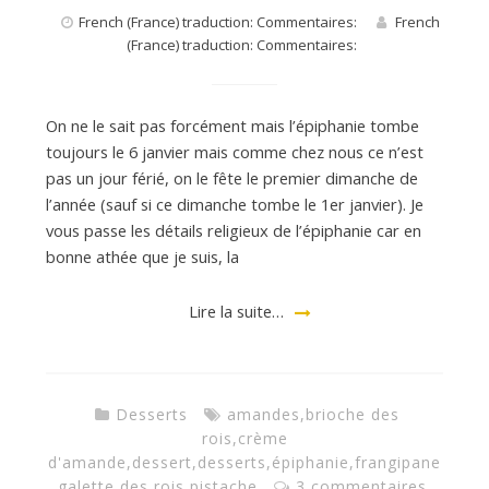
French (France) traduction: Commentaires:
French
(France) traduction: Commentaires:
On ne le sait pas forcément mais l’épiphanie tombe
toujours le 6 janvier mais comme chez nous ce n’est
pas un jour férié, on le fête le premier dimanche de
l’année (sauf si ce dimanche tombe le 1er janvier). Je
vous passe les détails religieux de l’épiphanie car en
bonne athée que je suis, la
Lire la suite…
Desserts
amandes
,
brioche des
rois
,
crème
d'amande
,
dessert
,
desserts
,
épiphanie
,
frangipane
,
galette des rois
,
pistache
3 commentaires