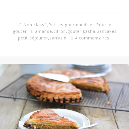
a
n
Non classé
,
Petites gourmandises
,
Pour le
goûter
amande
,
citron
,
goûter
,
kasha
,
pancakes
,
petit déjeuner
,
sarrasin
4 commentaires