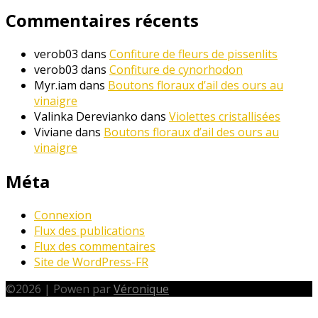
Commentaires récents
verob03
dans
Confiture de fleurs de pissenlits
verob03
dans
Confiture de cynorhodon
Myr.iam
dans
Boutons floraux d’ail des ours au
vinaigre
Valinka Derevianko
dans
Violettes cristallisées
Viviane
dans
Boutons floraux d’ail des ours au
vinaigre
Méta
Connexion
Flux des publications
Flux des commentaires
Site de WordPress-FR
©
2026
|
Powen par
Véronique