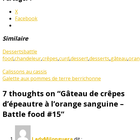
X
Facebook
Similaire
Desserts
battle
food
,
chandeleur
,
crêpes
,
curd
,
dessert
,
desserts
,
gâteau
,
oran
Calissons au cassis
Galette aux pommes de terre berrichonne
7 thoughts on “
Gâteau de crêpes
d’épeautre à l’orange sanguine –
Battle food #15
”
LadyMilonguera
dit :