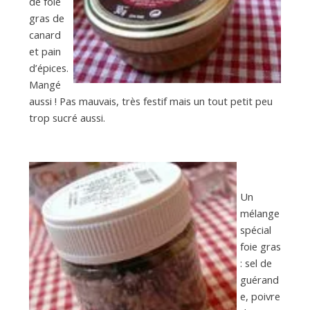
de foie
gras de
canard
et pain
d’épices.
Mangé
aussi ! Pas mauvais, très festif mais un tout petit peu
trop sucré aussi.
Un
mélange
spécial
foie gras
: sel de
guérand
e, poivre