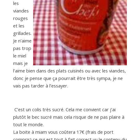
les
viandes
rouges
et les
grillades.
Je n’aime
pas trop
le miel
mais je
l’aime bien dans des plats cuisinés ou avec les viandes,
donc je pense que ça pourrait être très sympa, je ne
vais pas tarder à l’essayer.
C’est un colis très sucré. Cela me convient car j’ai
plutôt le bec sucré mais cela risque de ne pas plaire à
tout le monde.
La boite à miam vous coûtera 17€ (frais de port
compris) ce qui est tout à fait correct vu le contenu du