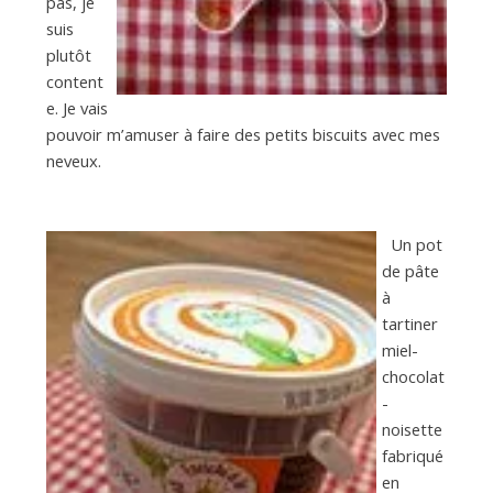
pas, je
suis
plutôt
content
e. Je vais
pouvoir m’amuser à faire des petits biscuits avec mes
neveux.
Un pot
de pâte
à
tartiner
miel-
chocolat
-
noisette
fabriqué
en