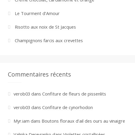
Le Tourment d’Amour
Risotto aux noix de St Jacques
Champignons farcis aux crevettes
Commentaires récents
verob03
dans
Confiture de fleurs de pissenlits
verob03
dans
Confiture de cynorhodon
Myr.iam
dans
Boutons floraux d’ail des ours au vinaigre
Valinka Derevianko
dans
Violettes cristallisées