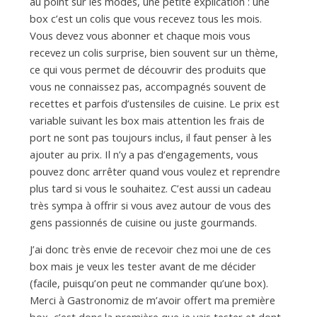
a
au point sur les modes, une petite explication : une
box c’est un colis que vous recevez tous les mois.
Vous devez vous abonner et chaque mois vous
n
recevez un colis surprise, bien souvent sur un thème,
ce qui vous permet de découvrir des produits que
vous ne connaissez pas, accompagnés souvent de
recettes et parfois d’ustensiles de cuisine. Le prix est
variable suivant les box mais attention les frais de
port ne sont pas toujours inclus, il faut penser à les
ajouter au prix. Il n’y a pas d’engagements, vous
pouvez donc arrêter quand vous voulez et reprendre
plus tard si vous le souhaitez. C’est aussi un cadeau
très sympa à offrir si vous avez autour de vous des
gens passionnés de cuisine ou juste gourmands.
J’ai donc très envie de recevoir chez moi une de ces
box mais je veux les tester avant de me décider
(facile, puisqu’on peut ne commander qu’une box).
Merci à Gastronomiz de m’avoir offert ma première
box, c’est donc la première que je vais tester et dont