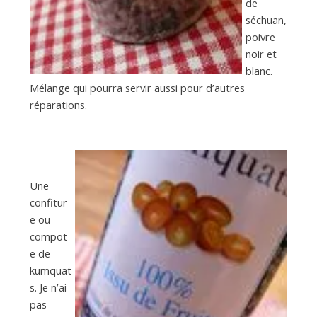
de
séchuan,
poivre
noir et
blanc.
Mélange qui pourra servir aussi pour d’autres
réparations.
Une
confitur
e ou
compot
e de
kumquat
s. Je n’ai
pas