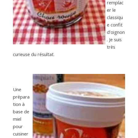
remplac
er le
classiqu
e confit
d’oignon
. Je suis
très
curieuse du résultat.
Une
prépara
tion à
base de
miel
pour
cuisiner