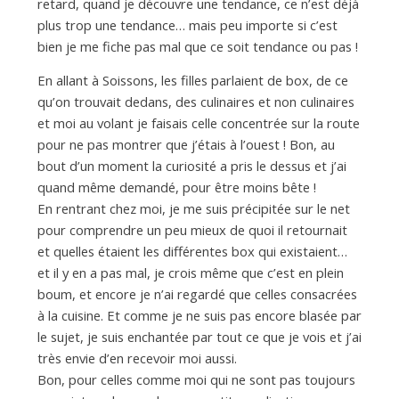
d
retard, quand je découvre une tendance, ce n’est déjà
plus trop une tendance… mais peu importe si c’est
bien je me fiche pas mal que ce soit tendance ou pas !
e
En allant à Soissons, les filles parlaient de box, de ce
qu’on trouvait dedans, des culinaires et non culinaires
d
et moi au volant je faisais celle concentrée sur la route
pour ne pas montrer que j’étais à l’ouest ! Bon, au
e
bout d’un moment la curiosité a pris le dessus et j’ai
quand même demandé, pour être moins bête !
En rentrant chez moi, je me suis précipitée sur le net
M
pour comprendre un peu mieux de quoi il retournait
et quelles étaient les différentes box qui existaient…
et il y en a pas mal, je crois même que c’est en plein
i
boum, et encore je n’ai regardé que celles consacrées
à la cuisine. Et comme je ne suis pas encore blasée par
l
le sujet, je suis enchantée par tout ce que je vois et j’ai
très envie d’en recevoir moi aussi.
Bon, pour celles comme moi qui ne sont pas toujours