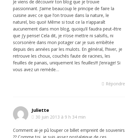
Je viens de découvrir ton blog que je trouve
passionnant. J’aime beaucoup le principe de faire la
cuisine avec ce que l’on trouve dans la nature, le
naturel, bio quoi! Même si tout ce la n’apparaît
aucunement dans mon blog, quoiqu’il faudra peut-être
que j’y pense! Cela dit, je n’ose mettre ni salsifis, ni
scorsonère dans mon potager car je suis embêtée
depuis des années par les mulots. En général, l’hiver, je
retrouve les choux, couchés faute de racines, les
feuilles de panais, uniquement les feuilles!!! J’enrage! Si
vous avez un remède…
Répondre
Juliette
30 juin 2013 à 9 h 34 min
Comment ai-je pû louper ce billet empreint de souvenirs
?? Comme toi, je suis assez nostalgique de ces