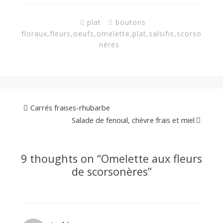
plat
boutons
floraux
,
fleurs
,
oeufs
,
omelette
,
plat
,
salsifis
,
scorso
nères
Carrés fraises-rhubarbe
Salade de fenouil, chèvre frais et miel
9 thoughts on “
Omelette aux fleurs
de scorsonères
”