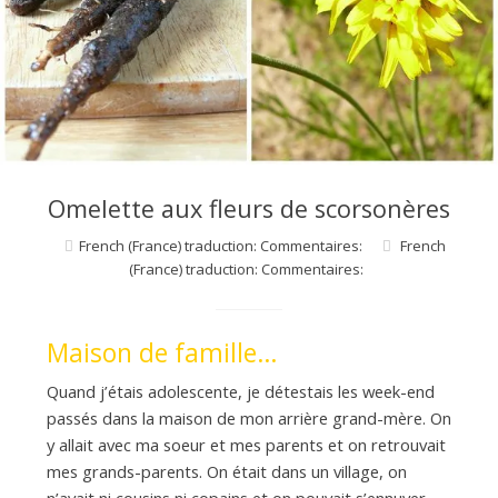
d
e
d
e
Omelette aux fleurs de scorsonères
French (France) traduction: Commentaires:
French
(France) traduction: Commentaires:
M
i
Maison de famille…
Quand j’étais adolescente, je détestais les week-end
l
passés dans la maison de mon arrière grand-mère. On
y allait avec ma soeur et mes parents et on retrouvait
mes grands-parents. On était dans un village, on
n’avait ni cousins ni copains et on pouvait s’ennuyer