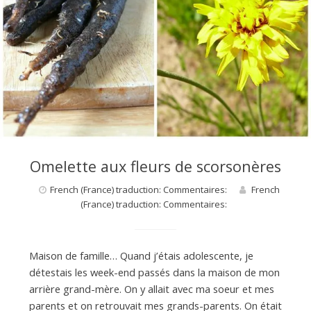
d
e
d
Omelette aux fleurs de scorsonères
e
French (France) traduction: Commentaires:
French
(France) traduction: Commentaires:
M
Maison de famille… Quand j’étais adolescente, je
i
détestais les week-end passés dans la maison de mon
arrière grand-mère. On y allait avec ma soeur et mes
l
parents et on retrouvait mes grands-parents. On était