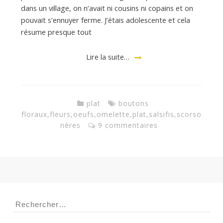
dans un village, on n’avait ni cousins ni copains et on
pouvait s’ennuyer ferme. J’étais adolescente et cela
a
résume presque tout
n
Lire la suite…
plat
boutons
floraux
,
fleurs
,
oeufs
,
omelette
,
plat
,
salsifis
,
scorso
nères
9 commentaires
Rechercher :