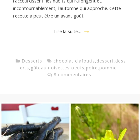
raccourcissent, les habits qui rallongent et,
incontournablement, l’automne qui approche. Cette
recette a peut être un avant goût
Lire la suite…
Desserts
chocolat
,
clafoutis
,
dessert
,
dess
erts
,
gâteau
,
noisettes
,
oeufs
,
poire
,
pomme
8 commentaires