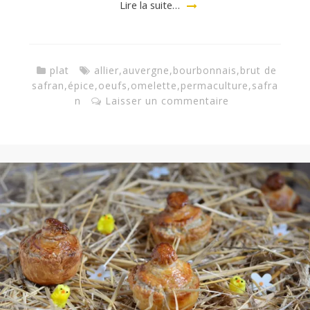
a
Lire la suite…
n
plat
allier
,
auvergne
,
bourbonnais
,
brut de
safran
,
épice
,
oeufs
,
omelette
,
permaculture
,
safra
n
Laisser un commentaire