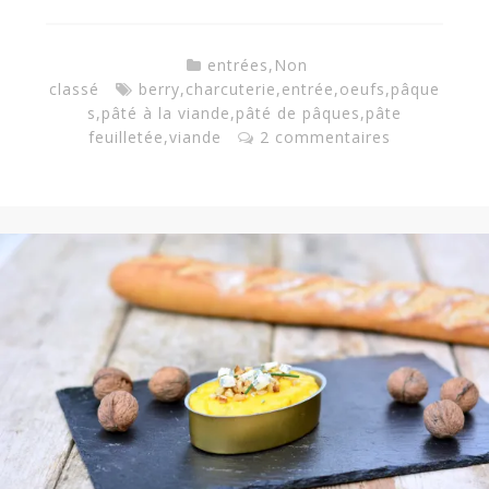
entrées
,
Non
classé
berry
,
charcuterie
,
entrée
,
oeufs
,
pâque
s
,
pâté à la viande
,
pâté de pâques
,
pâte
feuilletée
,
viande
2 commentaires