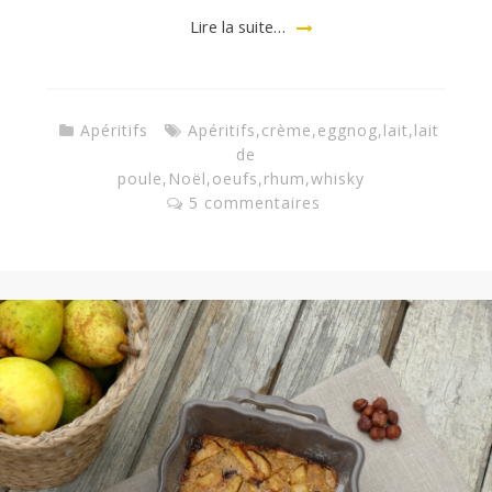
Lire la suite…
Apéritifs
Apéritifs
,
crème
,
eggnog
,
lait
,
lait
de
poule
,
Noël
,
oeufs
,
rhum
,
whisky
5 commentaires