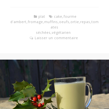
plat
cake
,
fourme
d'ambert
,
fromage
,
muffins
,
oeufs
,
ortie
,
repas
,
tom
ates
séchées
,
végétarien
Laisser un commentaire