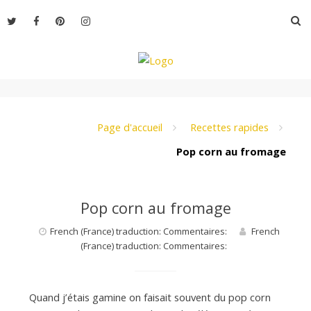
Aller
R
au
contenu
L
e
Page d'accueil
Recettes rapides
Pop corn au fromage
M
Pop corn au fromage
o
French (France) traduction: Commentaires:
French
(France) traduction: Commentaires:
n
Quand j’étais gamine on faisait souvent du pop corn