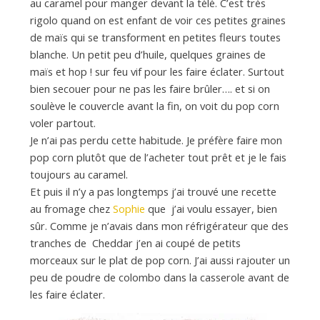
d
au caramel pour manger devant la télé. C’est très
rigolo quand on est enfant de voir ces petites graines
de maïs qui se transforment en petites fleurs toutes
e
blanche. Un petit peu d’huile, quelques graines de
maïs et hop ! sur feu vif pour les faire éclater. Surtout
d
bien secouer pour ne pas les faire brûler…. et si on
soulève le couvercle avant la fin, on voit du pop corn
voler partout.
e
Je n’ai pas perdu cette habitude. Je préfère faire mon
pop corn plutôt que de l’acheter tout prêt et je le fais
toujours au caramel.
M
Et puis il n’y a pas longtemps j’ai trouvé une recette
au fromage chez
Sophie
que j’ai voulu essayer, bien
i
sûr. Comme je n’avais dans mon réfrigérateur que des
tranches de Cheddar j’en ai coupé de petits
morceaux sur le plat de pop corn. J’ai aussi rajouter un
l
peu de poudre de colombo dans la casserole avant de
les faire éclater.