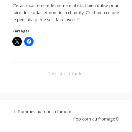
d
C’était exactement le même et il était bien utilisé pour
faire des sodas et non de la chantilly. C’est bien ce que
e
je pensais : je me suis faite avoir !!!
Partager :
d
e
M
Art de la table
i
l
Pommes au four… d’amour
Pop corn au fromage