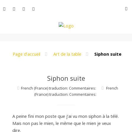
Aller
R
au
contenu
L
e
Page d'accueil
Art de la table
Siphon suite
M
Siphon suite
French (France) traduction: Commentaires:
French
o
(France) traduction: Commentaires:
n
A peine fini mon poste que j’ai vu mon siphon à la télé.
Mais non pas le mien, le même que le mien je veux
dire.