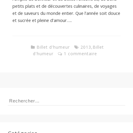
d
petits plats et de découvertes culinaires, de voyages
et de saveurs du monde entier. Que l’année soit douce
e
et sucrée et pleine d’amour…..
d
Billet d'humeur
2013
,
Billet
d'humeur
1 commentaire
e
M
i
Rechercher :
l