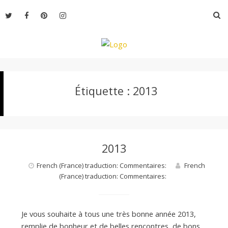
Aller
R
au
contenu
L
Étiquette :
2013
e
M
2013
o
French (France) traduction: Commentaires:
French
(France) traduction: Commentaires:
n
Je vous souhaite à tous une très bonne année 2013,
remplie de bonheur et de belles rencontres, de bons