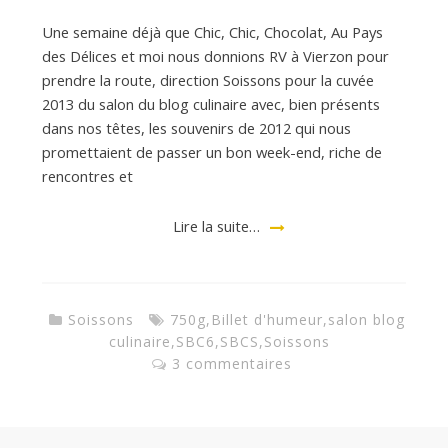
Une semaine déjà que Chic, Chic, Chocolat, Au Pays
d
des Délices et moi nous donnions RV à Vierzon pour
prendre la route, direction Soissons pour la cuvée
2013 du salon du blog culinaire avec, bien présents
e
dans nos têtes, les souvenirs de 2012 qui nous
promettaient de passer un bon week-end, riche de
rencontres et
d
Lire la suite…
e
M
Soissons
750g
,
Billet d'humeur
,
salon blog
culinaire
,
SBC6
,
SBCS
,
Soissons
3 commentaires
i
l