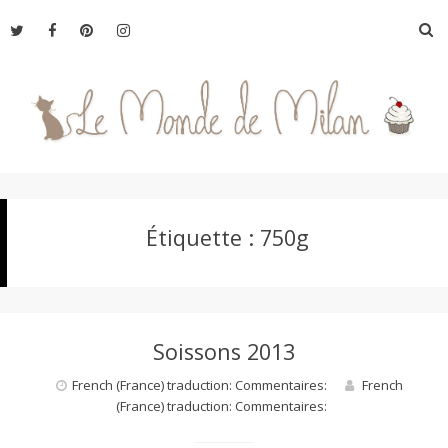
Aller
R
au
contenu
L
Étiquette :
750g
e
M
Soissons 2013
o
French (France) traduction: Commentaires:
French
(France) traduction: Commentaires:
n