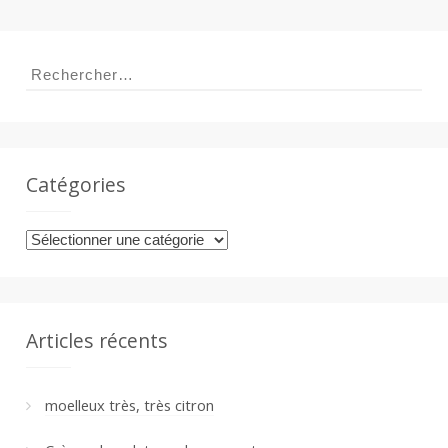
a
Rechercher :
n
Catégories
Catégories
Articles récents
moelleux très, très citron