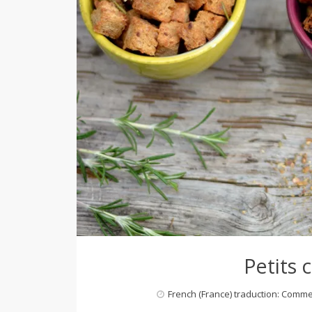
d
e
d
e
M
i
Petits 
l
French (France) traduction: Comm