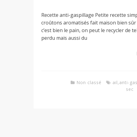
a
Recette anti-gaspillage Petite recette simp
croûtons aromatisés fait maison bien sûr ! 
c’est bien le pain, on peut le recycler de 
n
perdu mais aussi du
Non classé
ail
,
anti-gas
sec