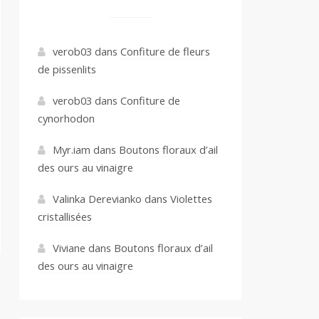
verob03
dans
Confiture de fleurs
de pissenlits
verob03
dans
Confiture de
cynorhodon
Myr.iam
dans
Boutons floraux d’ail
des ours au vinaigre
Valinka Derevianko
dans
Violettes
cristallisées
Viviane
dans
Boutons floraux d’ail
des ours au vinaigre