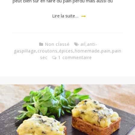
peut bien sûr en faire du pain perdu mais aussi du
a
Lire la suite…
n
Non classé
ail
,
anti-
gaspillage
,
croutons
,
épices
,
homemade
,
pain
,
pain
sec
1 commentaire