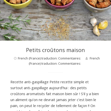
d
e
d
Petits croûtons maison
French (France) traduction: Commentaires:
French
e
(France) traduction: Commentaires:
M
Recette anti-gaspillage Petite recette simple et
surtout anti-gaspillage aujourd’hui : des petits
i
croûtons aromatisés fait maison bien sûr ! S’il y a bien
un aliment qu’on ne devrait jamais jeter c’est bien le
pain, on peut le recycler de tellement de façon !! On
l